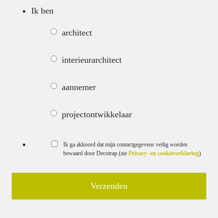
Ik ben
architect
interieurarchitect
aannemer
projectontwikkelaar
Ik ga akkoord dat mijn contactgegevens veilig worden
bewaard door Decotrap (zie
Privacy -en cookieverklaring
)