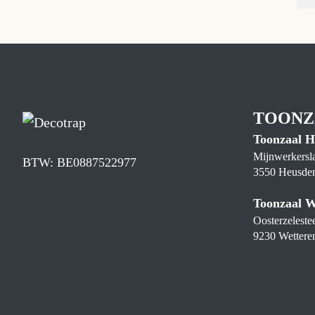
TOONZ
Toonzaal H
Mijnwerkersl
BTW: BE0887522977
3550 Heusden
Toonzaal W
Oosterzelest
9230 Wettere